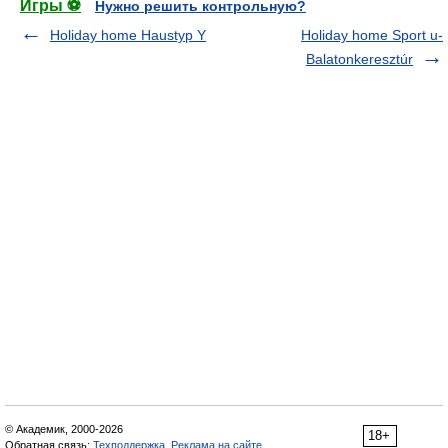
Игры ⚽
Нужно решить контрольную?
Holiday home Haustyp Y
Holiday home Sport u-
Balatonkeresztúr
© Академик, 2000-2026
18+
Обратная связь:
Техподдержка
,
Реклама на сайте