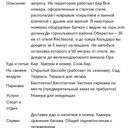
Описание:
запросу. На территории работает бар.Все
номера, оформленные в строгом стиле,
располагают ковровым покрытием и ванной
комнатой с душем или ванной. В некоторых
номерах оборудован балкон с видом на горы или
долину.До горнолыжного района Оберегген – 35
км от отеля Rechtental, а до озера Кальдаро вы
доедете за 5 минут на машине. На автобусе,
остановка которого в 50 метрах от отеля, вы
доедете до железнодорожного вокзала Ора.
Еда и питье:
Бар, Завтрак в номер, Снэк-бар
На свежем
Открытый бассейн (работает по сезонам), Сад,
воздухе:
Терраса, Терраса для загара
Бесплатно! Бесплатная Частная парковка на
Парковка:
месте (предварительный заказ не требуется) .
Услуги:
Номера для некурящих
Спорт и
отдых:
Доставка еды и напитков в номер, Камера
Сервис:
хранения багажа, Общий лаунж/гостиная с
телевизором